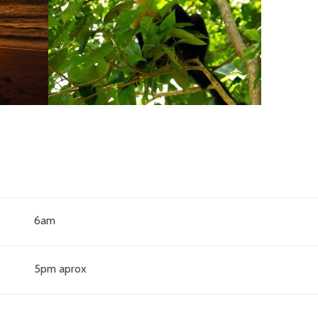
6am
5pm aprox