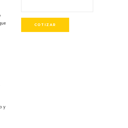
e
 que
.
o y