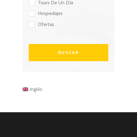
Tours De Un Día
Hospedajes
Ofertas
Inglés