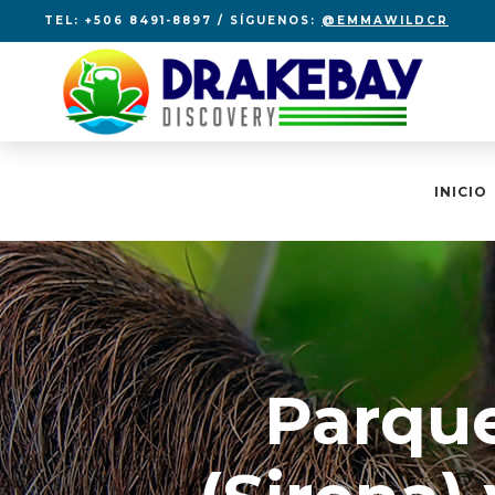
TEL: +506 8491-8897 / SÍGUENOS:
@EMMAWILDCR
INICIO
Parque