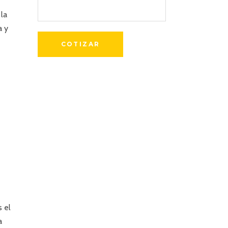
 la
a y
s el
a