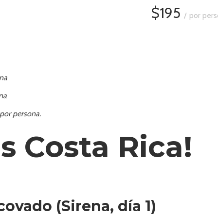
$195
por pers
ona
na
por persona.
s Costa Rica!
ovado (Sirena, día 1)